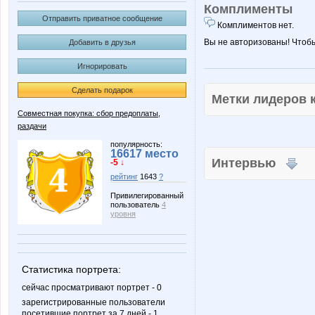
Комплименты
Отправить приватное сообщение
Комплиментов нет.
Вы не авторизованы! Чтоб
Добавить в друзья
Игнорировать
Сделать подарок
Метки лидеров
Совместная покупка: сбор предоплаты,
раздачи
популярность:
16617 место
Интервью
-5 ↓
рейтинг
1643
?
Привилегированный
пользователь
4
уровня
Статистика портрета:
сейчас просматривают портрет - 0
зарегистрированные пользователи
посетившие портрет за 7 дней - 1